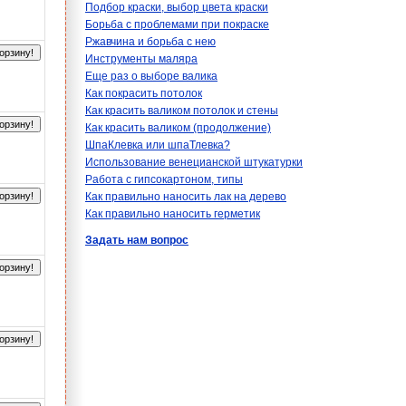
Подбор краски, выбор цвета краски
Борьба с проблемами при покраске
Ржавчина и борьба с нею
орзину!
Инструменты маляра
Еще раз о выборе валика
Как покрасить потолок
Как красить валиком потолок и стены
орзину!
Как красить валиком (продолжение)
ШпаКлевка или шпаТлевка?
Использование венецианской штукатурки
Работа с гипсокартоном, типы
орзину!
Как правильно наносить лак на дерево
Как правильно наносить герметик
Задать нам вопрос
орзину!
орзину!