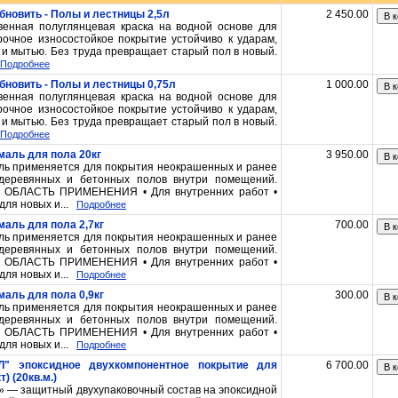
Обновить - Полы и лестницы 2,5л
2 450.00
В к
венная полуглянцевая краска на водной основе для
рочное износостойкое покрытие устойчиво к ударам,
 и мытью. Без труда превращает старый пол в новый.
Подробнее
Обновить - Полы и лестницы 0,75л
1 000.00
В к
венная полуглянцевая краска на водной основе для
рочное износостойкое покрытие устойчиво к ударам,
 и мытью. Без труда превращает старый пол в новый.
Подробнее
аль для пола 20кг
3 950.00
В к
ль применяется для покрытия неокрашенных и ранее
деревянных и бетонных полов внутри помещений.
ОБЛАСТЬ ПРИМЕНЕНИЯ • Для внутренних работ •
ля новых и...
Подробнее
аль для пола 2,7кг
700.00
В к
ль применяется для покрытия неокрашенных и ранее
деревянных и бетонных полов внутри помещений.
ОБЛАСТЬ ПРИМЕНЕНИЯ • Для внутренних работ •
ля новых и...
Подробнее
аль для пола 0,9кг
300.00
В к
ль применяется для покрытия неокрашенных и ранее
деревянных и бетонных полов внутри помещений.
ОБЛАСТЬ ПРИМЕНЕНИЯ • Для внутренних работ •
ля новых и...
Подробнее
" эпоксидное двухкомпонентное покрытие для
6 700.00
В к
) (20кв.м.)
 — защитный двухупаковочный состав на эпоксидной