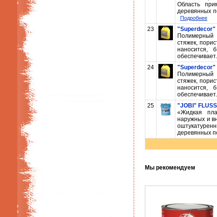
Область при
деревянных п
Подробнее
23
"Superdecor" 
Полимерный 
стяжек, порис
наносится, 
обеспечивает.
24
"Superdecor" 
Полимерный 
стяжек, порис
наносится, 
обеспечивает.
25
"JOBI" FLUS
«Жидкая пла
наружных и в
оштукатуре
деревянных по
Мы рекомендуем