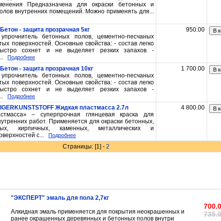
менения Предназначена для окраски бетонных и
олов внутренних помещений. Можно применять для...
Бетон - защита прозрачная 5кг
950.00
В к
упрочнитель бетонных полов, цементно-песчаных
тых поверхностей. Основные свойства: - состав легко
быстро сохнет и не выделяет резких запахов -
..
Подробнее
Бетон - защита прозрачная 10кг
1 700.00
В к
упрочнитель бетонных полов, цементно-песчаных
тых поверхностей. Основные свойства: - состав легко
быстро сохнет и не выделяет резких запахов -
..
Подробнее
SIGERKUNSTSTOFF Жидкая пластмасса 2.7л
4 800.00
В к
стмасса» – суперпрочная глянцевая краска для
нутренних работ. Применяется для окраски бетонных,
нных, кирпичных, каменных, металлических и
верхностей с...
Подробнее
Страницы:
[1]
-
2
"ЭКСПЕРТ" эмаль для пола 2,7кг
700.
Алкидная эмаль применяется для покрытия неокрашенных и
735.
ранее окрашенных деревянных и бетонных полов внутри