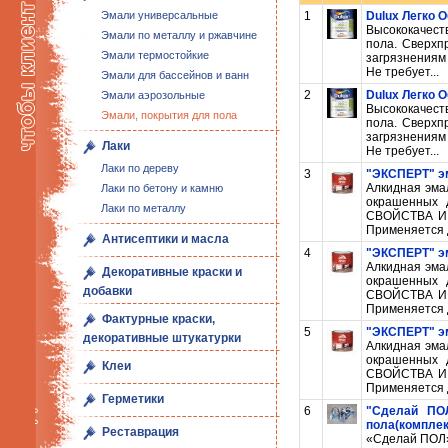
Эмали универсальные
1
Dulux Легко 
Высококачест
Эмали по металлу и ржавчине
пола. Сверхп
Эмали термостойкие
загрязнениям
Не требует...
Эмали для бассейнов и ванн
2
Dulux Легко 
Эмали аэрозольные
Высококачест
Эмали, покрытия для пола
пола. Сверхп
загрязнениям
Лаки
Не требует...
Лаки по дереву
3
"ЭКСПЕРТ" эм
Алкидная эма
Лаки по бетону и камню
окрашенных 
Лаки по металлу
СВОЙСТВА И 
Применяется д
Антисептики и масла
4
"ЭКСПЕРТ" эм
Алкидная эма
Декоративные краски и
окрашенных 
добавки
СВОЙСТВА И 
Применяется д
Фактурные краски,
5
"ЭКСПЕРТ" эм
декоративные штукатурки
Алкидная эма
окрашенных 
Клеи
СВОЙСТВА И 
Применяется д
Герметики
6
"Сделай ПОЛ
пола(комплект
Реставрация
«Сделай ПОЛ»