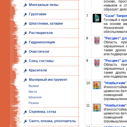
основе, про
Монтажные пены
навыков и с
образует деко
Грунтовки
7
"Сази" Типро
Готовый к пр
Шпатлевки, затирки
на основе а
Назначение
обеспыливател
Растворители
8
"Расцвет" дл
Область пр
Гидроизоляция
окрашенных 
также других
Очистители
или подвергаю
9
"Расцвет" дл
Спец. составы
Область пр
окрашенных 
Красители
также других
или подвергаю
Малярный инструмент
10
"Новбытхим" 
Валики
Износостойк
цементно-бет
Кисти
помещений
Шпателя
(промышленные
Разное
11
"Новбытхим" 
Износостойк
Серпянка, сетка
цементно-бет
помещений
Скотч, пленка, уплотнитель
(промышленные