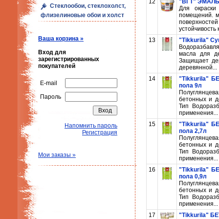
12
"ВГТ" ЭМАЛЬ
Стеклообои, стеклохолст,
Для окраски
флизелиновые обои и холст
помещений. м
поверхносте
устойчивость к
Ваша корзина »
13
"Tikkurila" С
Водоразбавля
Вход для
масла для д
зарегистрированных
Защищает дер
покупателей
деревянной...
14
"Tikkurila"
E-mail
пола 9л
Полуглянцев
Пароль
бетонных и д
Тип Водоразб
применения...
15
"Tikkurila"
Напомнить пароль
пола 2,7л
Регистрация
Полуглянцев
бетонных и д
Тип Водоразб
Мои заказы »
применения...
16
"Tikkurila"
пола 0,9л
Полуглянцев
бетонных и д
Тип Водоразб
применения...
17
"Tikkurila" 