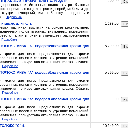
 ВД-АК-1179 "ПРОФИ" ДЛЯ ПОЛА 2,5 кг
1 300.00
В к
 деревянных и бетонных полов внутри бытовых
ожет применяться для окраски дверей, мебели и др.
й внутри помещений; имеет большую твёрдость и
...
Подробнее
упи масло для пола
1 199.00
В к
емая масляная эмульсия на основе растительного
еревянных полов влажных внутренних помещений.
ево от влаги и грязи и уменьшает растрескивание
Подробнее
 БЕТОЛЮКС АКВА "А" водоразбавляемая краска для
16 799.00
В к
ая краска для пола. Предназначена для окраски
еревянных полов и лестниц внутренних помещений.
авляемая полиуретано-акрилатная краска. Область
Подробнее
 БЕТОЛЮКС АКВА "А" водоразбавляемая краска для
5 599.00
В к
ая краска для пола. Предназначена для окраски
еревянных полов и лестниц внутренних помещений.
авляемая полиуретано-акрилатная краска. Область
Подробнее
 БЕТОЛЮКС АКВА "А" водоразбавляемая краска для
1 999.00
В к
ая краска для пола. Предназначена для окраски
еревянных полов и лестниц внутренних помещений.
авляемая полиуретано-акрилатная краска. Область
Подробнее
БЕТОЛЮКС "С" 9л
10 549.00
В к