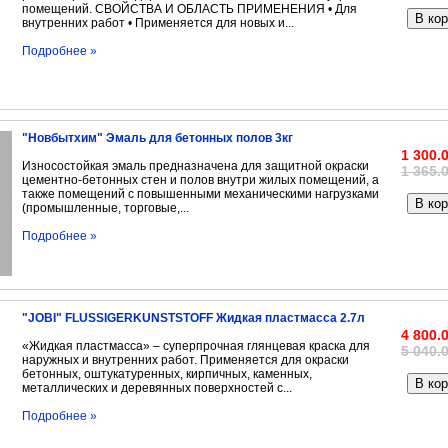
помещений. СВОЙСТВА И ОБЛАСТЬ ПРИМЕНЕНИЯ • Для
В кор
внутренних работ • Применяется для новых и...
Подробнее »
"Новбытхим" Эмаль для бетонных полов 3кг
1 300.
Износостойкая эмаль предназначена для защитной окраски
1 365.
цементно-бетонных стен и полов внутри жилых помещений, а
также помещений с повышенными механическими нагрузками
В кор
(промышленные, торговые,...
Подробнее »
"JOBI" FLUSSIGERKUNSTSTOFF Жидкая пластмасса 2.7л
4 800.
«Жидкая пластмасса» – суперпрочная глянцевая краска для
5 040.
наружных и внутренних работ. Применяется для окраски
бетонных, оштукатуренных, кирпичных, каменных,
В кор
металлических и деревянных поверхностей с...
Подробнее »