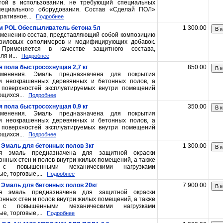
стой в использовании, не требующий специальных
пециального оборудования. Состав «Сделай ПОЛ»
ративное...
Подробнее
м POL Обеспыливатель бетона 5л
1 300.00
В к
именению состав, представляющий собой композицию
криловых сополимеров и модифицирующих добавок.
 Применяется в качестве защитного состава,
я и...
Подробнее
я пола быстросохнущая 2,7 кг
850.00
В к
именения. Эмаль предназначена для покрытия
и неокрашенных деревянных и бетонных полов, а
 поверхностей эксплуатируемых внутри помещений
щихся...
Подробнее
я пола быстросохнущая 0,9 кг
350.00
В к
именения. Эмаль предназначена для покрытия
и неокрашенных деревянных и бетонных полов, а
 поверхностей эксплуатируемых внутри помещений
щихся...
Подробнее
Эмаль для бетонных полов 3кг
1 300.00
В к
ая эмаль предназначена для защитной окраски
онных стен и полов внутри жилых помещений, а также
 с повышенными механическими нагрузками
, торговые,...
Подробнее
Эмаль для бетонных полов 20кг
7 900.00
В к
ая эмаль предназначена для защитной окраски
онных стен и полов внутри жилых помещений, а также
 с повышенными механическими нагрузками
, торговые,...
Подробнее