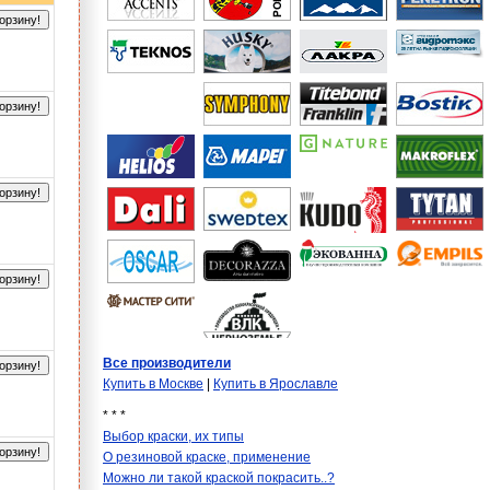
орзину!
орзину!
орзину!
орзину!
Все производители
орзину!
Купить в Москве
|
Купить в Ярославле
* * *
Выбор краски, их типы
орзину!
О резиновой краске, применение
Можно ли такой краской покрасить..?