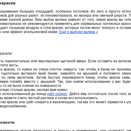
окраски
ашивания больших площадей, особенно потолков. Их лего и просто испол
ликов для разных работ: из пеноматериала, из мохера или овечьей шерсти. 
ками разной длины. Ваш выбор валика зависит от того, какую краску вы соб
номатериала не рекомендуется применять для нормальных латексных красок,
здает пузырьки воздуха в слое краски, которые потом могут лопнуть и остав
» или эффект апельсиновой корки.
Еще о выборе валика »
красили:
ть горизонтально или вертикально щетиной вверх. Если оставить их волоска
тите кисть.
сь краска, то нужно ее очень плотно закрыть: так, чтобы в банку не проник
о тщательно вытерьте край банки, закройте ее крышкой и положите сверх
е по нему молотком. Затем быстро переверните банку, чтобы краска сама
емую пломбу вместе с крышкой. Так, при новом использовании у вас буде
бы то ни было пленки на поверхности
олько столько краски, сколько вам нужно.
е использованный до конца
уайт-спирит
. Дайте ему отстояться: после того, к
вы можете слить чистый раствор и снова его использовать.
тки краски или уайт-спирита в канализацию, так как это может привести к 
 водоснабжении.
асности
овременные краски безопасны и просты в применении, они содержат хи