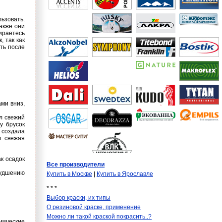
ьзовать.
Также они
ираетесь
 так как
ить после
ми вниз,
ал свежий
у брусок
 создала
т свежая
ак осадок
Все производители
ухудшению
Купить в Москве
|
Купить в Ярославле
* * *
Выбор краски, их типы
О резиновой краске, применение
Можно ли такой краской покрасить..?
мические