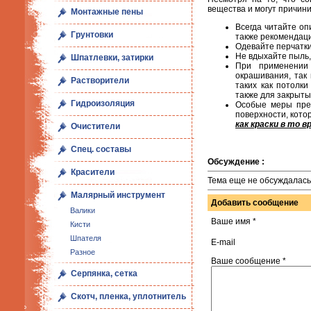
вещества и могут причин
Монтажные пены
Всегда читайте оп
Грунтовки
также рекомендац
Одевайте перчатки
Не вдыхайте пыль,
Шпатлевки, затирки
При применении
окрашивания, так 
Растворители
таких как потолки
также для закрыт
Гидроизоляция
Особые меры пре
поверхности, кот
как краски в то в
Очистители
Спец. составы
Обсуждение :
Красители
Тема еще не обсуждалась.
Малярный инструмент
Добавить сообщение
Валики
Ваше имя *
Кисти
Шпателя
E-mail
Разное
Ваше сообщение *
Серпянка, сетка
Скотч, пленка, уплотнитель