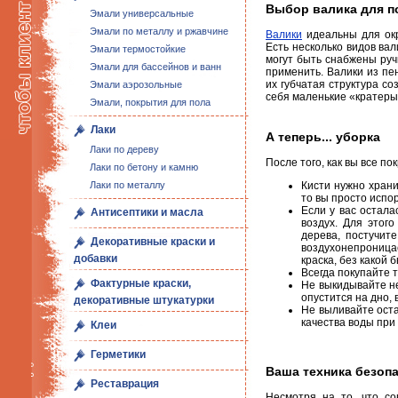
Выбор валика для п
Эмали универсальные
Эмали по металлу и ржавчине
Валики
идеальны для окр
Есть несколько видов ва
Эмали термостойкие
могут быть снабжены руч
Эмали для бассейнов и ванн
применить. Валики из пе
их губчатая структура со
Эмали аэрозольные
себя маленькие «кратеры
Эмали, покрытия для пола
Лаки
А теперь... уборка
Лаки по дереву
После того, как вы все по
Лаки по бетону и камню
Лаки по металлу
Кисти нужно храни
то вы просто испор
Если у вас остала
Антисептики и масла
воздух. Для этог
дерева, постучит
Декоративные краски и
воздухонепроница
добавки
краска, без какой 
Всегда покупайте т
Фактурные краски,
Не выкидывайте н
опустится на дно, 
декоративные штукатурки
Не выливайте оста
качества воды при
Клеи
Герметики
Ваша техника безоп
Реставрация
Несмотря на то, что с