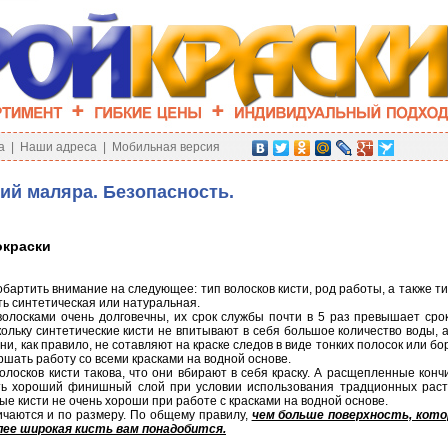
а
|
Наши адреса
|
Мобильная версия
ий маляра. Безопасность.
окраски
бартить внимание на следующее: тип волосков кисти, род работы, а также ти
ть синтетическая или натуральная.
волосками очень долговечны, их срок службы почти в 5 раз превышает сро
ольку синтетические кисти не впитывают в себя большое количество воды, а
ни, как правило, не сотавляют на краске следов в виде тонких полосок или бо
шать работу со всеми красками на водной основе.
олосков кисти такова, что они вбирают в себя краску. А расщепленные конч
ть хороший финишный слой при условии использования традционных рас
ые кисти не очень хороши при работе с красками на водной основе.
ичаются и по размеру. По общему правилу,
чем больше поверхность, кот
лее широкая кисть вам понадобится.