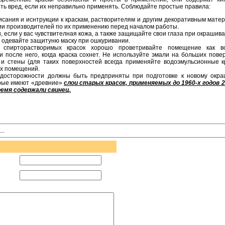
ить вред, если их неправильно применять. Соблюдайте простые правила:
исания и иснтрукции к краскам, растворителям и другим декоративным матер
ии производителей по их применению перед началом работы.
, если у вас чувствителная кожа, а также защищайте свои глаза при окрашива
 одевайте защитуню маску при ошкуривании.
 спирторастворимых красок хорошо проветривайте помещение как в
и после него, когда краска сохнет. Не используйте эмали на больших повер
 и стены (для таких поверхностей всегда применяйте водоэмульсионные кр
ых помещений.
досторожности должны быть предприняты при подготовке к новому окр
орые имеют «древние»
слои старых красок, применяемых до 1960-х годов 20
ремя содержали свинец.
..