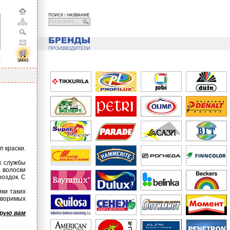
Название...
п краски.
к службы
 волоски
роздок. С
ики таких
творимых
орую вам