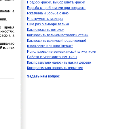
Подбор краски, выбор цвета краски
Борьба с проблемами при покраске
иалам, а
Ржавчина и борьба с нею
Инструменты маляра
нии.
Еще раз о выборе валика
о время
Как покрасить потолок
хностях,
Как красить валиком потолок и стены
аски), а
Как красить валиком (продолжение)
ашиванию
ШпаКлевка или шпаТлевка?
 в., так
Использование венецианской штукатурки
Работа с гипсокартоном, типы
Как правильно наносить лак на дерево
Как правильно наносить герметик
Задать нам вопрос