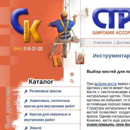
О магазине
|
Доставк
Инструментар
Выбор кистей для п
При
выборе кисти
важно о
Щетина у кисти может бы
Резиновые краски
Кисти с синтетическими 
натуральных щетин. Поск
щетины не набухают, то о
Акриловые, латексные
их помощью хорошо завер
краски для внутренних работ
Структура натуральных в
кистей позволяют созда
Краски для наружных и
красок. Однако натуральн
внутренних работ
Конечно, кисти еще разл
нужно покрыть, тем бо
Эмали