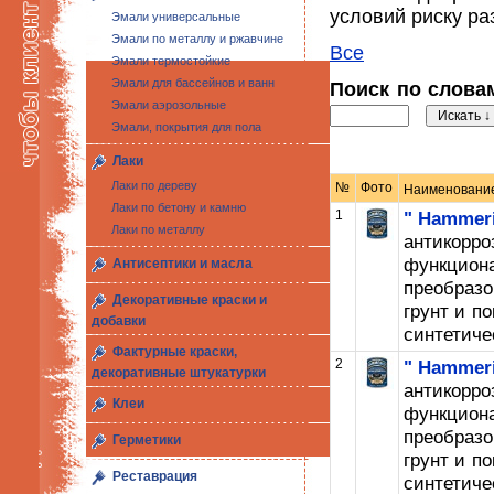
условий риску ра
Эмали универсальные
Эмали по металлу и ржавчине
Все
Эмали термостойкие
Эмали для бассейнов и ванн
Поиск по слов
Эмали аэрозольные
Эмали, покрытия для пола
Лаки
Лаки по дереву
№
Фото
Наименовани
Лаки по бетону и камню
1
" Hammeri
Лаки по металлу
антикорр
функци
Антисептики и масла
преобраз
Декоративные краски и
грунт и п
добавки
синтетичес
Фактурные краски,
2
" Hammeri
декоративные штукатурки
антикорр
Клеи
функци
преобраз
Герметики
грунт и п
Реставрация
синтетичес