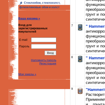
Стеклообои, стеклохолст,
функци
флизелиновые обои и холст
преобраз
грунт и п
Ваша корзина »
синтетичес
Вход для
7
" Hammeri
зарегистрированных
антикорр
покупателей
функци
E-mail
преобраз
грунт и п
Пароль
синтетичес
8
" Hammeri
Напомнить пароль
антикорр
Регистрация
функци
преобраз
Мои заказы »
грунт и п
синтетичес
9
"Hammerit
Раствор
Применяет
и грунт