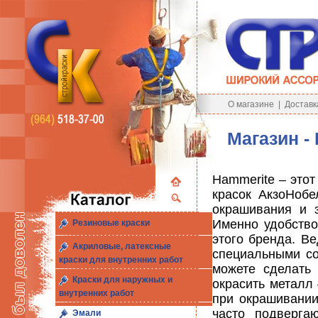
О магазине
|
Доставк
Магазин -
Hammerite – это
красок АкзоНоб
окрашивания и 
Именно удобство
Резиновые краски
этого бренда. В
Акриловые, латексные
специальными со
краски для внутренних работ
можете сделать
Краски для наружных и
окрасить металл 
внутренних работ
при окрашивании
часто подверга
Эмали