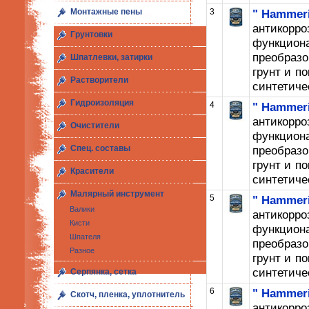
3
" Hammeri
Монтажные пены
антикорр
Грунтовки
функци
преобраз
Шпатлевки, затирки
грунт и п
Растворители
синтетичес
Гидроизоляция
4
" Hammeri
антикорр
Очистители
функци
преобраз
Спец. составы
грунт и п
Красители
синтетичес
Малярный инструмент
5
" Hammeri
Валики
антикорр
Кисти
функци
Шпателя
преобраз
Разное
грунт и п
синтетичес
Серпянка, сетка
6
" Hammeri
Скотч, пленка, уплотнитель
антикорр