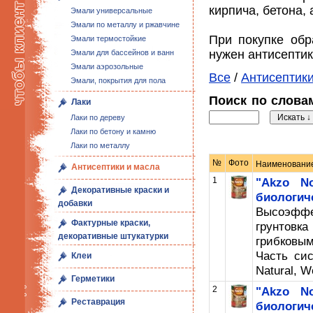
кирпича, бетона,
Эмали универсальные
Эмали по металлу и ржавчине
При покупке обр
Эмали термостойкие
нужен антисептик
Эмали для бассейнов и ванн
Эмали аэрозольные
Все
/
Антисептики
Эмали, покрытия для пола
Поиск по слов
Лаки
Лаки по дереву
Лаки по бетону и камню
Лаки по металлу
№
Фото
Наименовани
Антисептики и масла
1
"Akzo No
Декоративные краски и
биологич
добавки
Высоэффе
Фактурные краски,
грунтовк
декоративные штукатурки
грибковы
Часть сис
Клеи
Natural, Wo
Герметики
2
"Akzo No
Реставрация
биологи