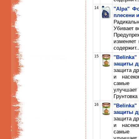
14
"Alpa" Ф
плесени и
Радикаль
Убивает в
Предупре
изменяет 
содержит..
15
"Belinka
защиты д
защита др
и насеко
самые с
улучшает
Грунтовка
16
"Belinka
защиты д
защита др
и насеко
самые с
улучшает