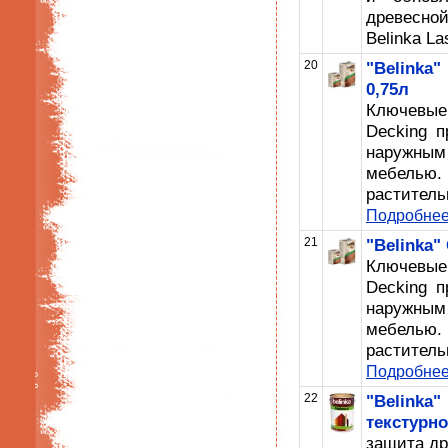
древесно
Belinka Las
20
"Belink
0,75л
Ключевые
Decking 
наружны
мебель
растител
Подробне
21
"Belinka"
Ключевые
Decking 
наружны
мебель
растител
Подробне
22
"Belink
текстурн
защита др