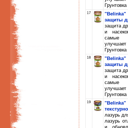
Грунтовка
17
"Belinka
защиты д
защита др
и насеко
самые с
улучшает
Грунтовка
18
"Belinka
защиты д
защита др
и насеко
самые с
улучшает
Грунтовка
19
"Belink
текстурн
лазурь дл
лазурь от
и обновл