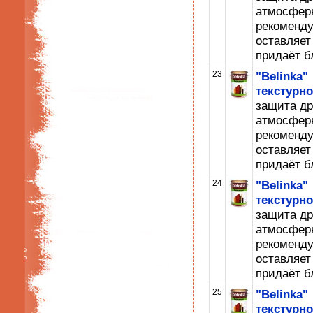
атмосфер
рекомен
оставляе
придаёт б
23
"Belink
текстурн
защита др
атмосфер
рекомен
оставляе
придаёт б
24
"Belink
текстурно
защита др
атмосфер
рекомен
оставляе
придаёт б
25
"Belink
текстурн