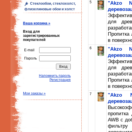
5
"Akzo N
Стеклообои, стеклохолст,
деревозащ
флизелиновые обои и холст
Эффектив
для древ
Ваша корзина »
разрабо
Вход для
Пропитка 
зарегистрированных
в поверхн
покупателей
6
"Akzo N
E-mail
деревоза
Пароль
Эффектив
для древ
разрабо
Напомнить пароль
Пропитка 
Регистрация
в поверхн
Мои заказы »
7
"Akzo N
деревоза
Высокоэ
пропитка
AWB с до
фильтру 