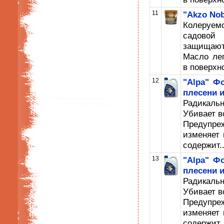
11
"Akzo Nob
Колеруемо
садовой
защищают
Масло лег
в поверхно
12
"Alpa" Ф
плесени и
Радикаль
Убивает в
Предупре
изменяет 
содержит..
13
"Alpa" Ф
плесени и
Радикаль
Убивает в
Предупре
изменяет 
содержит..