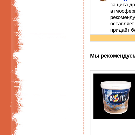
защита др
атмосфер
рекомен
оставляе
придаёт б
Мы рекомендуе