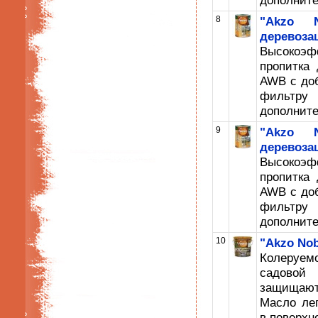
дополните
8
"Akzo N
деревозащ
Высокоэ
пропитка
AWB с до
фильтру 
дополните
9
"Akzo N
деревоза
Высокоэ
пропитка
AWB с до
фильтру 
дополните
10
"Akzo Nob
Колеруемо
садовой
защищают
Масло лег
в поверхно