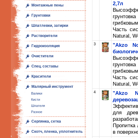
2,7л
Монтажные пены
Высоэффе
грунтовк
Грунтовки
грибковы
Шпатлевки, затирки
Часть сис
Natural, Wo
Растворители
3
"Akzo No
Гидроизоляция
биологич
Очистители
Высоэффе
грунтовк
Спец. составы
грибковы
Часть сис
Красители
Natural, Wo
Малярный инструмент
4
"Akzo N
Валики
деревоза
Кисти
Эффектив
Шпателя
для древ
Разное
разрабо
Серпянка, сетка
Пропитка 
в поверхн
Скотч, пленка, уплотнитель